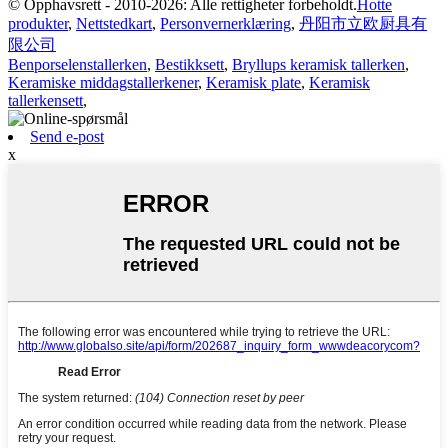
© Opphavsrett - 2010-2026: Alle rettigheter forbeholdt.
Hotte
produkter
,
Nettstedkart
,
Personvernerklæring
,
丹阳市立欧厨具有
限公司
Benporselenstallerken
,
Bestikksett
,
Bryllups keramisk tallerken
,
Keramiske middagstallerkener
,
Keramisk plate
,
Keramisk
tallerkensett
,
Send e-post
x