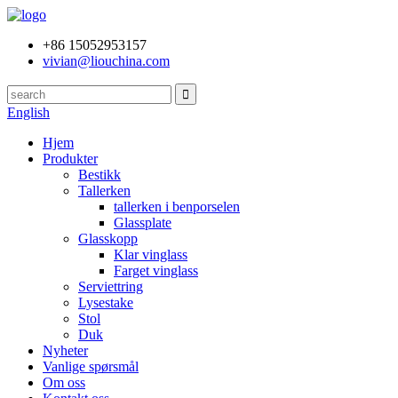
+86 15052953157
vivian@liouchina.com
English
Hjem
Produkter
Bestikk
Tallerken
tallerken i benporselen
Glassplate
Glasskopp
Klar vinglass
Farget vinglass
Serviettring
Lysestake
Stol
Duk
Nyheter
Vanlige spørsmål
Om oss